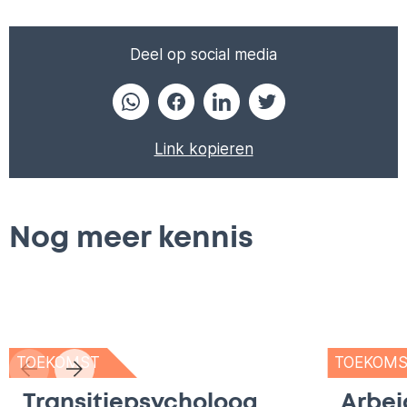
Deel op social media
Link kopieren
Nog meer kennis
TOEKOMST
TOEKOM
Transitiepsycholoog
Arbei