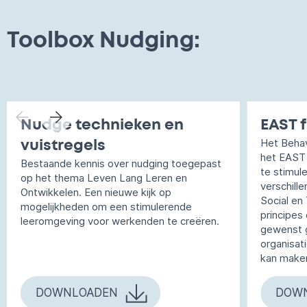
Toolbox Nudging:
Nudge technieken en
EAST 
Het Behav
vuistregels
het EAST
Bestaande kennis over nudging toegepast
te stimule
op het thema Leven Lang Leren en
verschill
Ontwikkelen. Een nieuwe kijk op
Social en
mogelijkheden om een stimulerende
principes
leeromgeving voor werkenden te creëren.
gewenst 
organisati
kan make
DOWNLOADEN
DOW