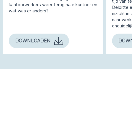
tijd van t
kantoorwerkers weer terug naar kantoor en
Deloitte 
wat was er anders?
inzicht i
naar werk
onduideli
DOWNLOADEN
DOW