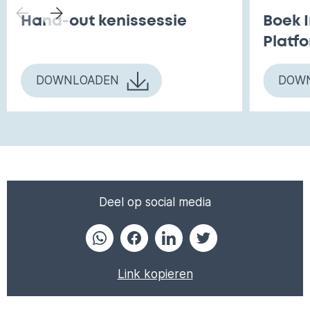
Hand-out kenissessie
Boek I
Platf
DOWNLOADEN
DOW
Deel op social media
Link kopieren