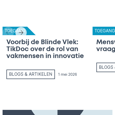
TOEGANG
TOEGAN
Voorbij de Blinde Vlek:
Mens
TikDoc over de rol van
vraag
vakmensen in innovatie
BLOGS 
BLOGS & ARTIKELEN
1 mei 2026