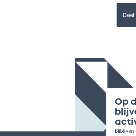
Deel 
Op d
blij
acti
Bijblijve