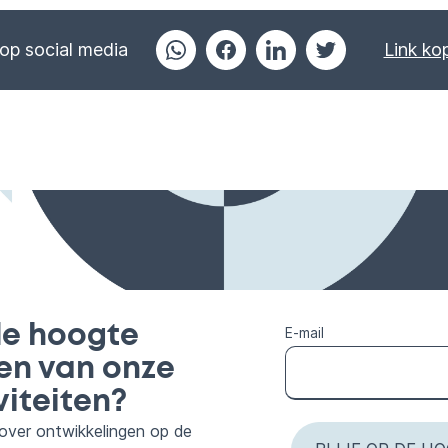
op social media
Link ko
e hoogte
E-mail
ven van onze
viteiten?
n over ontwikkelingen op de